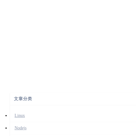
文章分类
Linux
Nodejs