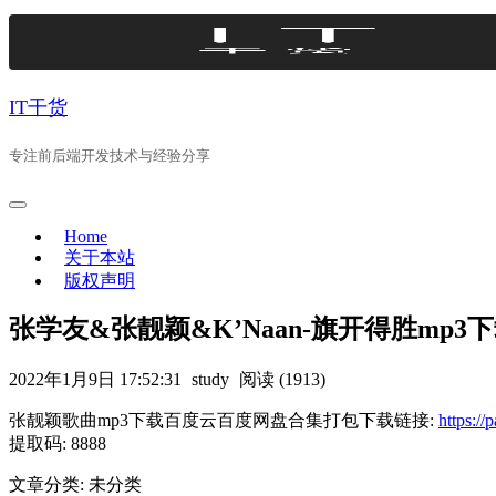
Skip
to
content
IT干货
专注前后端开发技术与经验分享
Home
关于本站
版权声明
张学友&张靓颖&K’Naan-旗开得胜mp
2022年1月9日 17:52:31
study
阅读 (1913)
张靓颖歌曲mp3下载百度云百度网盘合集打包下载链接:
https:
提取码: 8888
文章分类: 未分类