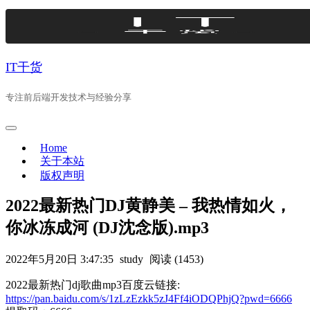
Skip
to
content
IT干货
专注前后端开发技术与经验分享
Home
关于本站
版权声明
2022最新热门DJ黄静美 – 我热情如火，
你冰冻成河 (DJ沈念版).mp3
2022年5月20日 3:47:35
study
阅读 (1453)
2022最新热门dj歌曲mp3百度云链接:
https://pan.baidu.com/s/1zLzEzkk5zJ4Ff4iODQPhjQ?pwd=6666