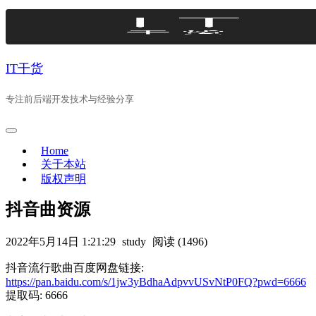
Skip
to
content
IT干货
专注前后端开发技术与经验分享
Home
关于本站
版权声明
抖音曲资源
2022年5月14日 1:21:29
study
阅读 (1496)
抖音流行歌曲百度网盘链接:
https://pan.baidu.com/s/1jw3yBdhaAdpvvUSvNtP0FQ?pwd=6666
提取码: 6666