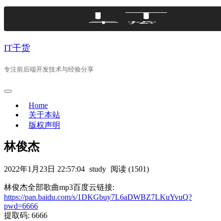
Skip
to
content
IT干货
专注前后端开发技术与经验分享
Home
关于本站
版权声明
林俊杰
2022年1月23日 22:57:04
study
阅读 (1501)
林俊杰全部歌曲mp3百度云链接:
https://pan.baidu.com/s/1DKGbuy7L6aDWBZ7LKuYvuQ?
pwd=6666
提取码: 6666