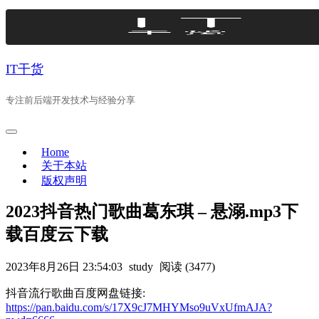
Skip
to
content
IT干货
专注前后端开发技术与经验分享
Home
关于本站
版权声明
2023抖音热门歌曲葛东琪 – 悬溺.mp3下
载百度云下载
2023年8月26日 23:54:03
study
阅读 (3477)
抖音流行歌曲百度网盘链接:
https://pan.baidu.com/s/17X9cJ7MHYMso9uVxUfmAJA?