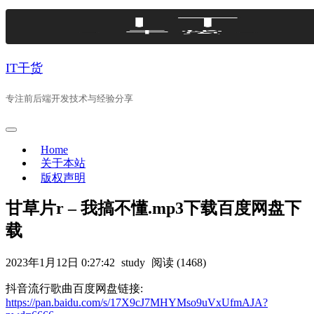
Skip
to
content
IT干货
专注前后端开发技术与经验分享
Home
关于本站
版权声明
甘草片r – 我搞不懂.mp3下载百度网盘下
载
2023年1月12日 0:27:42
study
阅读 (1468)
抖音流行歌曲百度网盘链接:
https://pan.baidu.com/s/17X9cJ7MHYMso9uVxUfmAJA?