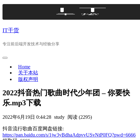
Skip
to
content
IT干货
专注前后端开发技术与经验分享
Home
关于本站
版权声明
2022抖音热门歌曲时代少年团 – 你要快
乐.mp3下载
2022年6月19日 0:44:28
study
阅读 (2295)
抖音流行歌曲百度网盘链接:
https://pan.baidu.com/s/1jw3yBdhaAdpvvUSvNtP0FQ?pwd=6666