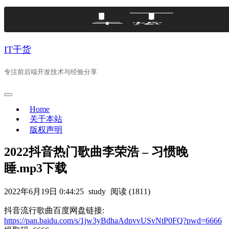
Skip
to
content
IT干货
专注前后端开发技术与经验分享
Home
关于本站
版权声明
2022抖音热门歌曲李荣浩 – 习惯晚
睡.mp3下载
2022年6月19日 0:44:25
study
阅读 (1811)
抖音流行歌曲百度网盘链接:
https://pan.baidu.com/s/1jw3yBdhaAdpvvUSvNtP0FQ?pwd=6666