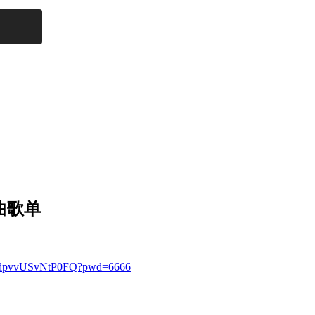
歌曲歌单
haAdpvvUSvNtP0FQ?pwd=6666