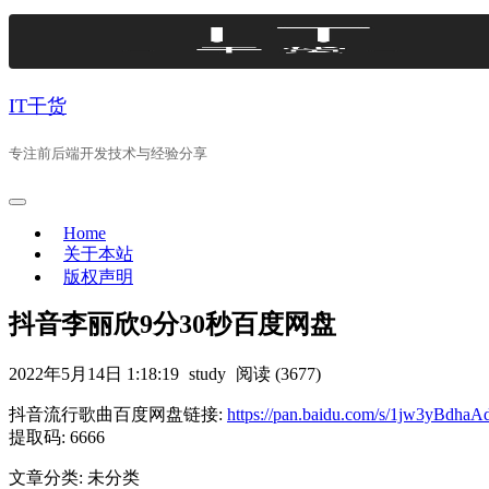
Skip
to
content
IT干货
专注前后端开发技术与经验分享
Home
关于本站
版权声明
抖音李丽欣9分30秒百度网盘
2022年5月14日 1:18:19
study
阅读 (3677)
抖音流行歌曲百度网盘链接:
https://pan.baidu.com/s/1jw3yBd
提取码: 6666
文章分类: 未分类