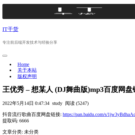
Skip
to
content
IT干货
专注前后端开发技术与经验分享
Home
关于本站
版权声明
王优秀 – 想某人 (DJ舞曲版)mp3百度网
2022年5月14日 0:47:34
study
阅读 (5247)
抖音流行歌曲百度网盘链接:
https://pan.baidu.com/s/1jw3yBd
提取码: 6666
文章分类: 未分类