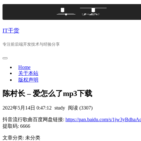
Skip
to
content
IT干货
专注前后端开发技术与经验分享
Home
关于本站
版权声明
陈村长 – 爱怎么了mp3下载
2022年5月14日 0:47:12
study
阅读 (3307)
抖音流行歌曲百度网盘链接:
https://pan.baidu.com/s/1jw3yBd
提取码: 6666
文章分类: 未分类