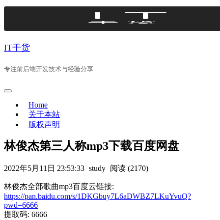
Skip
to
content
IT干货
专注前后端开发技术与经验分享
Home
关于本站
版权声明
林俊杰第三人称mp3下载百度网盘
2022年5月11日 23:53:33
study
阅读 (2170)
林俊杰全部歌曲mp3百度云链接:
https://pan.baidu.com/s/1DKGbuy7L6aDWBZ7LKuYvuQ?
pwd=6666
提取码: 6666