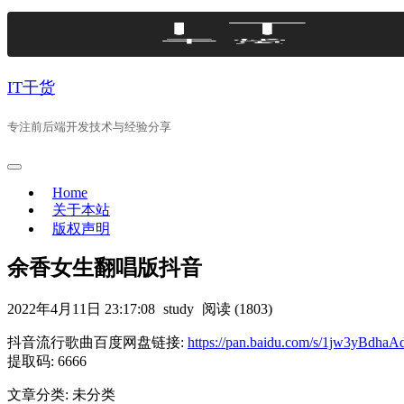
Skip
to
content
IT干货
专注前后端开发技术与经验分享
Home
关于本站
版权声明
余香女生翻唱版抖音
2022年4月11日 23:17:08
study
阅读 (1803)
抖音流行歌曲百度网盘链接:
https://pan.baidu.com/s/1jw3yBd
提取码: 6666
文章分类: 未分类