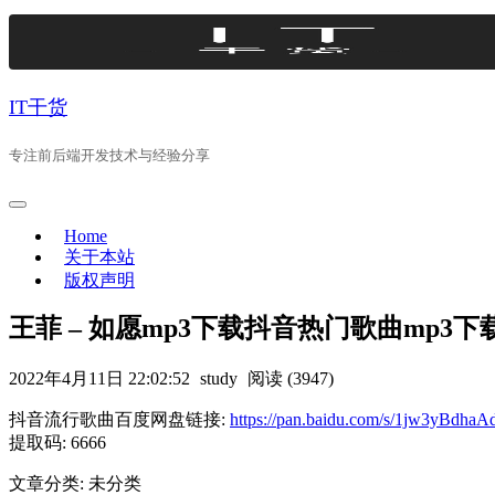
Skip
to
content
IT干货
专注前后端开发技术与经验分享
Home
关于本站
版权声明
王菲 – 如愿mp3下载抖音热门歌曲mp3下
2022年4月11日 22:02:52
study
阅读 (3947)
抖音流行歌曲百度网盘链接:
https://pan.baidu.com/s/1jw3yBd
提取码: 6666
文章分类: 未分类