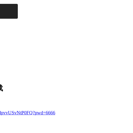
载
haAdpvvUSvNtP0FQ?pwd=6666