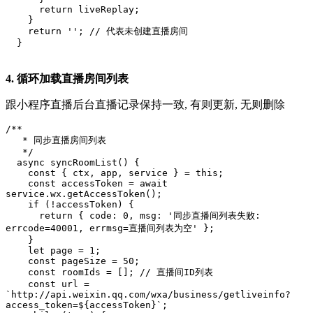
      return liveReplay;

    }

    return ''; // 代表未创建直播房间

  }
4. 循环加载直播房间列表
跟小程序直播后台直播记录保持一致, 有则更新, 无则删除
/**

   * 同步直播房间列表

   */

  async syncRoomList() {

    const { ctx, app, service } = this;

    const accessToken = await 
service.wx.getAccessToken();

    if (!accessToken) {

      return { code: 0, msg: '同步直播间列表失败: 
errcode=40001, errmsg=直播间列表为空' };

    }

    let page = 1;

    const pageSize = 50;

    const roomIds = []; // 直播间ID列表

    const url = 
`http://api.weixin.qq.com/wxa/business/getliveinfo?
access_token=${accessToken}`;
