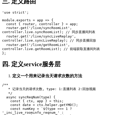
三. 定义路由
'use strict';

module.exports = app => {

  const { router, controller } = app;

  router.get('/live/syncRoomList', 
controller.live.syncRoomList); // 同步直播间列表

  router.get('/live/syncLiveReplay', 
controller.live.syncLiveReplay); // 同步直播回放

  router.get('/live/getRoomList', 
controller.live.getRoomList); // 前端获取直播间列表

四. 定义service服务层
定义一个用来记录当天请求次数的方法
/**

   * 记录当天的请求次数, type: 1:直播列表 2:回放视频

   */

  async syncReqNum(type) {

    const { ctx, app } = this;

    const date = ctx.helper.getYMD();

    const numKey = `${type === 1 ? 
'_inc_live_roominfo_reqnum_' : 