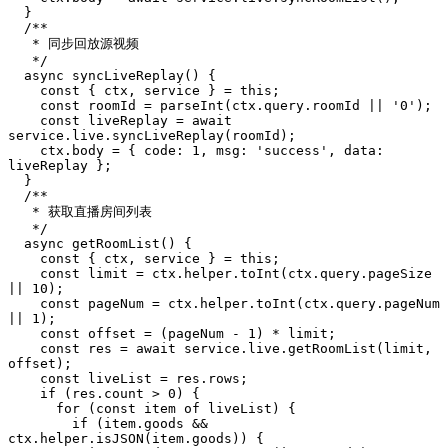
  }

  /**

   * 同步回放源视频

   */

  async syncLiveReplay() {

    const { ctx, service } = this;

    const roomId = parseInt(ctx.query.roomId || '0');

    const liveReplay = await 
service.live.syncLiveReplay(roomId);

    ctx.body = { code: 1, msg: 'success', data: 
liveReplay };

  }

  /**

   * 获取直播房间列表

   */

  async getRoomList() {

    const { ctx, service } = this;

    const limit = ctx.helper.toInt(ctx.query.pageSize 
|| 10);

    const pageNum = ctx.helper.toInt(ctx.query.pageNum 
|| 1);

    const offset = (pageNum - 1) * limit;

    const res = await service.live.getRoomList(limit, 
offset);

    const liveList = res.rows;

    if (res.count > 0) {

      for (const item of liveList) {

        if (item.goods && 
ctx.helper.isJSON(item.goods)) {
