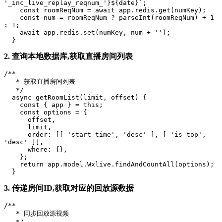
'_inc_live_replay_reqnum_'}${date}`;

    const roomReqNum = await app.redis.get(numKey);

    const num = roomReqNum ? parseInt(roomReqNum) + 1 
: 1;

    await app.redis.set(numKey, num + '');

  }
2. 查询本地数据库,获取直播房间列表
/**

   * 获取直播房间列表

   */

  async getRoomList(limit, offset) {

    const { app } = this;

    const options = {

      offset,

      limit,

      order: [[ 'start_time', 'desc' ], [ 'is_top', 
'desc' ]],

      where: {},

    };

    return app.model.Wxlive.findAndCountAll(options);

  }
3. 传递房间ID,获取对应的回放源数据
/**

   * 同步回放源视频

   */
