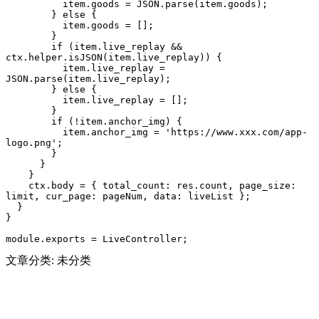
          item.goods = JSON.parse(item.goods);

        } else {

          item.goods = [];

        }

        if (item.live_replay && 
ctx.helper.isJSON(item.live_replay)) {

          item.live_replay = 
JSON.parse(item.live_replay);

        } else {

          item.live_replay = [];

        }

        if (!item.anchor_img) {

          item.anchor_img = 'https://www.xxx.com/app-
logo.png';

        }

      }

    }

    ctx.body = { total_count: res.count, page_size: 
limit, cur_page: pageNum, data: liveList };

  }

}

module.exports = LiveController;
文章分类: 未分类