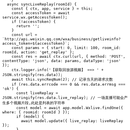
  async syncLiveReplay(roomId) {

    const { ctx, app, service } = this;

    const accessToken = await 
service.wx.getAccessToken();

    if (!accessToken) {

      return '';

    }

    const url = 
`http://api.weixin.qq.com/wxa/business/getliveinfo?
access_token=${accessToken}`;

    const params = { start: 0, limit: 100, room_id: 
roomId, action: 'get_replay' };

    const res = await ctx.curl(url, { method: 'POST', 
contentType: 'json', data: params, dataType: 'json' 
});

    ctx.logger.info('【获取回放源视频】 ==> ' + 
JSON.stringify(res.data));

    await this.syncReqNum(2); // 记录当天的请求次数

    if (res.data.errcode === 0 && res.data.errmsg === 
'ok') {

      const liveReplay = 
JSON.stringify(res.data.live_replay); // 一场直播可能会产
生多个视频片段,此处是列表的字符串

      const model = await app.model.Wxlive.findOne({ 
where: { roomid: roomId } });

      if (model) {

        await model.update({ live_replay: liveReplay 
});

      }
