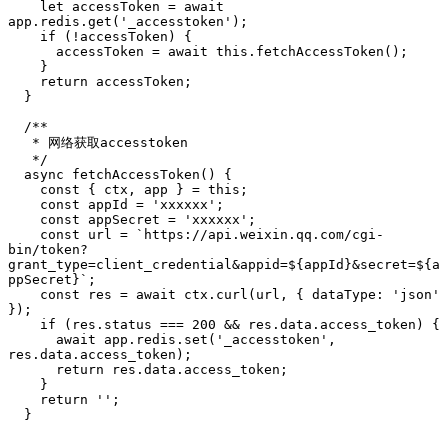
    let accessToken = await 
app.redis.get('_accesstoken');

    if (!accessToken) {

      accessToken = await this.fetchAccessToken();

    }

    return accessToken;

  }

  /**

   * 网络获取accesstoken

   */

  async fetchAccessToken() {

    const { ctx, app } = this;

    const appId = 'xxxxxx';

    const appSecret = 'xxxxxx';

    const url = `https://api.weixin.qq.com/cgi-
bin/token?
grant_type=client_credential&appid=${appId}&secret=${a
ppSecret}`;

    const res = await ctx.curl(url, { dataType: 'json' 
});

    if (res.status === 200 && res.data.access_token) {

      await app.redis.set('_accesstoken', 
res.data.access_token);

      return res.data.access_token;

    }

    return '';

  }