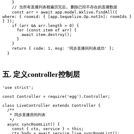
    }

    // 当所有直播列表都遍历完后, 删除已经不存在的直播数据

    const arr = await app.model.Wxlive.findAll({ 
where: { roomid: { [app.Sequelize.Op.notIn]: roomIds } 
} });

    if (arr && arr.length > 0) {

      for (const item of arr) {

        await item.destroy();

      }

    }

    return { code: 1, msg: '同步直播间列表成功' };

  }
五. 定义controller控制层
'use strict';

const Controller = require('egg').Controller;

class LiveController extends Controller {

  /**

   * 同步直播房间列表

   */

  async syncRoomList() {

    const { ctx, service } = this;

    ctx.body = await service.live.syncRoomList();
