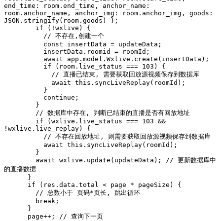
end_time: room.end_time, anchor_name: 
room.anchor_name, anchor_img: room.anchor_img, goods: 
JSON.stringify(room.goods) };

        if (!wxlive) {

          // 不存在,创建一个

          const insertData = updateData;

          insertData.roomid = roomId;

          await app.model.Wxlive.create(insertData);

          if (room.live_status === 103) {

            // 直播已结束, 需要获取回放源视频保存到数据库

            await this.syncLiveReplay(roomId);

          }

          continue;

        }

        // 数据库中存在, 判断已结束的直播是否有回放地址

        if (wxlive.live_status === 103 && 
!wxlive.live_replay) {

          // 不存在回放地址, 则需要获取回放源视频保存到数据库

          await this.syncLiveReplay(roomId);

        }

        await wxlive.update(updateData); // 更新数据库中
的直播数据

      }

      if (res.data.total < page * pageSize) {

        // 总数小于 页码*页长, 跳出循环

        break;

      }

      page++; // 查询下一页
