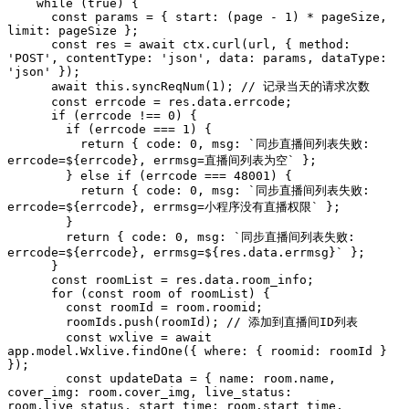
    while (true) {

      const params = { start: (page - 1) * pageSize, 
limit: pageSize };

      const res = await ctx.curl(url, { method: 
'POST', contentType: 'json', data: params, dataType: 
'json' });

      await this.syncReqNum(1); // 记录当天的请求次数

      const errcode = res.data.errcode;

      if (errcode !== 0) {

        if (errcode === 1) {

          return { code: 0, msg: `同步直播间列表失败: 
errcode=${errcode}, errmsg=直播间列表为空` };

        } else if (errcode === 48001) {

          return { code: 0, msg: `同步直播间列表失败: 
errcode=${errcode}, errmsg=小程序没有直播权限` };

        }

        return { code: 0, msg: `同步直播间列表失败: 
errcode=${errcode}, errmsg=${res.data.errmsg}` };

      }

      const roomList = res.data.room_info;

      for (const room of roomList) {

        const roomId = room.roomid;

        roomIds.push(roomId); // 添加到直播间ID列表

        const wxlive = await 
app.model.Wxlive.findOne({ where: { roomid: roomId } 
});

        const updateData = { name: room.name, 
cover_img: room.cover_img, live_status: 
room.live_status, start_time: room.start_time, 