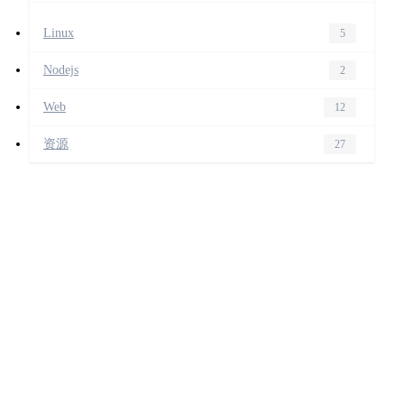
Linux
5
Nodejs
2
Web
12
资源
27