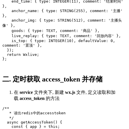
    end_time: { type: INTEGER(11), comment: '结束时间' 
},

    anchor_name: { type: STRING(255), comment: '主播' 
},

    anchor_img: { type: STRING(512), comment: '主播头
像' },

    goods: { type: TEXT, comment: '商品' },

    live_replay: { type: TEXT, comment: '回放内容' },

    is_top: { type: INTEGER(10), defaultValue: 0, 
comment: '置顶' },

  });

  return Wxlive;

二. 定时获取 access_token 并存储
在
service
文件夹下, 新建
wx.js
文件, 定义读取和加
载
access_token
的方法
/**

   * 读出redis中的accesstoken

   */

  async getAccessToken() {

    const { app } = this;
