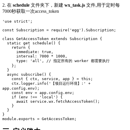
2. 在
schedule
文件夹下，新建
wx_task.js
文件,用于定时每
7000秒获取一次access_token
'use strict';

const Subscription = require('egg').Subscription;

class GetAccessToken extends Subscription {

  static get schedule() {

    return {

      immediate: true,

      interval: 7000 * 1000,

      type: 'all', // 指定所有的 worker 都需要执行

    };

  }

  async subscribe() {

    const { ctx, service, app } = this;

    ctx.logger.info('【项目运行环境】:' + 
app.config.env);

    const env = app.config.env;

    if (env !== 'local') {

      await service.wx.fetchAccessToken();

    }

  }

}
