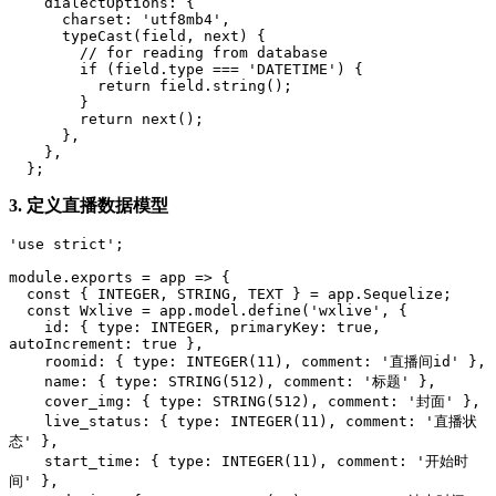
    dialectOptions: {

      charset: 'utf8mb4',

      typeCast(field, next) {

        // for reading from database

        if (field.type === 'DATETIME') {

          return field.string();

        }

        return next();

      },

    },

3. 定义直播数据模型
'use strict';

module.exports = app => {

  const { INTEGER, STRING, TEXT } = app.Sequelize;

  const Wxlive = app.model.define('wxlive', {

    id: { type: INTEGER, primaryKey: true, 
autoIncrement: true },

    roomid: { type: INTEGER(11), comment: '直播间id' },

    name: { type: STRING(512), comment: '标题' },

    cover_img: { type: STRING(512), comment: '封面' },

    live_status: { type: INTEGER(11), comment: '直播状
态' },

    start_time: { type: INTEGER(11), comment: '开始时
间' },
