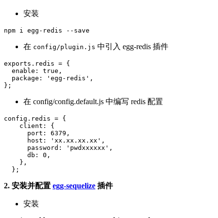
安装
在
中引入 egg-redis 插件
config/plugin.js
exports.redis = {

  enable: true,

  package: 'egg-redis',

在 config/config.default.js 中编写 redis 配置
config.redis = {

    client: {

      port: 6379,

      host: 'xx.xx.xx.xx',

      password: 'pwdxxxxxx',

      db: 0,

    },

2. 安装并配置
egg-sequelize
插件
安装