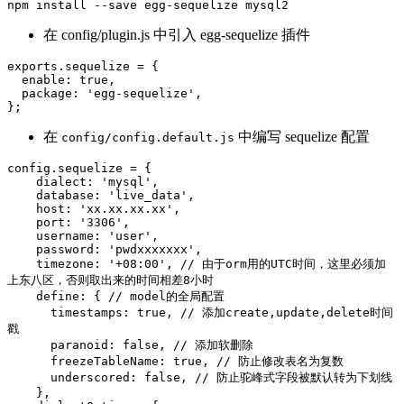
在 config/plugin.js 中引入 egg-sequelize 插件
exports.sequelize = {

  enable: true,

  package: 'egg-sequelize',

在
中编写 sequelize 配置
config/config.default.js
config.sequelize = {

    dialect: 'mysql',

    database: 'live_data',

    host: 'xx.xx.xx.xx',

    port: '3306',

    username: 'user',

    password: 'pwdxxxxxxx',

    timezone: '+08:00', // 由于orm用的UTC时间，这里必须加
上东八区，否则取出来的时间相差8小时

    define: { // model的全局配置

      timestamps: true, // 添加create,update,delete时间
戳

      paranoid: false, // 添加软删除

      freezeTableName: true, // 防止修改表名为复数

      underscored: false, // 防止驼峰式字段被默认转为下划线

    },
