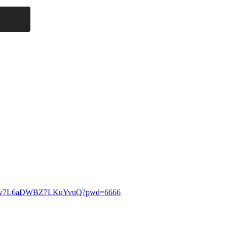
KGbuy7L6aDWBZ7LKuYvuQ?pwd=6666