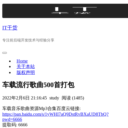
Skip
to
content
IT干货
专注前后端开发技术与经验分享
Home
关于本站
版权声明
车载流行歌曲500首打包
2022年2月6日 21:16:45
study
阅读 (1485)
车载音乐歌曲资源Mp3合集百度云链接:
https://pan.baidu.com/s/1yWHI7aQ9DstRvBXaUD8TbQ?
pwd=6666
提取码: 6666