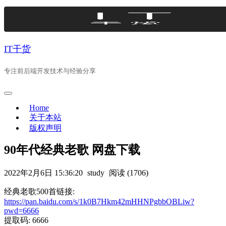
Skip
to
content
IT干货
专注前后端开发技术与经验分享
Home
关于本站
版权声明
90年代经典老歌 网盘下载
2022年2月6日 15:36:20
study
阅读 (1706)
经典老歌500首链接:
https://pan.baidu.com/s/1k0B7Hkm42mHHNPgbbOBLiw?
pwd=6666
提取码: 6666