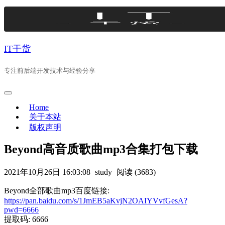
Skip
to
content
IT干货
专注前后端开发技术与经验分享
Home
关于本站
版权声明
Beyond高音质歌曲mp3合集打包下载
2021年10月26日 16:03:08
study
阅读 (3683)
Beyond全部歌曲mp3百度链接:
https://pan.baidu.com/s/1JmEB5aKvjN2OAIYVvfGesA?
pwd=6666
提取码: 6666