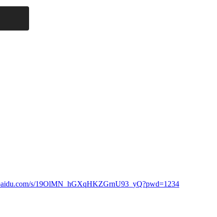
an.baidu.com/s/19OlMN_hGXqHKZGrnU93_yQ?pwd=1234