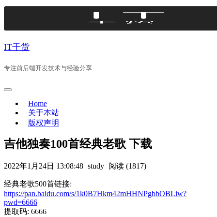
Skip
to
content
IT干货
专注前后端开发技术与经验分享
Home
关于本站
版权声明
吉他独奏100首经典老歌 下载
2022年1月24日 13:08:48
study
阅读 (1817)
经典老歌500首链接:
https://pan.baidu.com/s/1k0B7Hkm42mHHNPgbbOBLiw?
pwd=6666
提取码: 6666