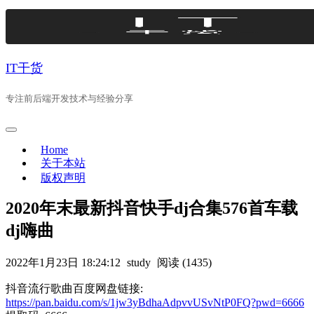
Skip
to
content
IT干货
专注前后端开发技术与经验分享
Home
关于本站
版权声明
2020年末最新抖音快手dj合集576首车载
dj嗨曲
2022年1月23日 18:24:12
study
阅读 (1435)
抖音流行歌曲百度网盘链接:
https://pan.baidu.com/s/1jw3yBdhaAdpvvUSvNtP0FQ?pwd=6666