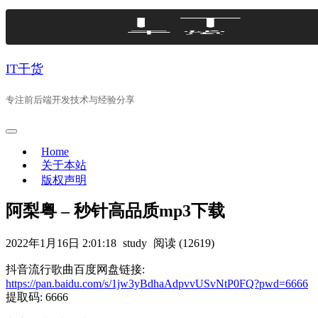
Skip
to
content
IT干货
专注前后端开发技术与经验分享
Home
关于本站
版权声明
阿梨粤 – 秒针高品质mp3下载
2022年1月16日 2:01:18
study
阅读 (12619)
抖音流行歌曲百度网盘链接:
https://pan.baidu.com/s/1jw3yBdhaAdpvvUSvNtP0FQ?pwd=6666
提取码: 6666