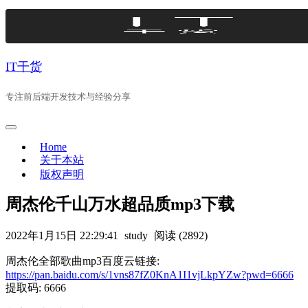
Skip
to
content
IT干货
专注前后端开发技术与经验分享
Home
关于本站
版权声明
周杰伦千山万水超品质mp3下载
2022年1月15日 22:29:41
study
阅读 (2892)
周杰伦全部歌曲mp3百度云链接:
https://pan.baidu.com/s/1vns87fZ0KnA1I1vjLkpYZw?pwd=6666
提取码: 6666