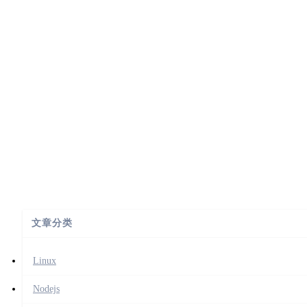
文章分类
Linux
Nodejs