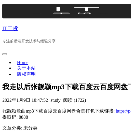
Skip
to
content
IT干货
专注前后端开发技术与经验分享
Home
关于本站
版权声明
我走以后张靓颖mp3下载百度云百度网盘
2022年1月9日 18:47:52
study
阅读 (1722)
张靓颖歌曲mp3下载百度云百度网盘合集打包下载链接:
https:
提取码: 8888
文章分类: 未分类