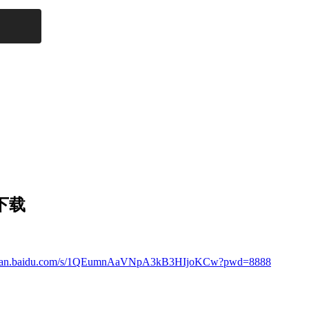
下载
//pan.baidu.com/s/1QEumnAaVNpA3kB3HIjoKCw?pwd=8888