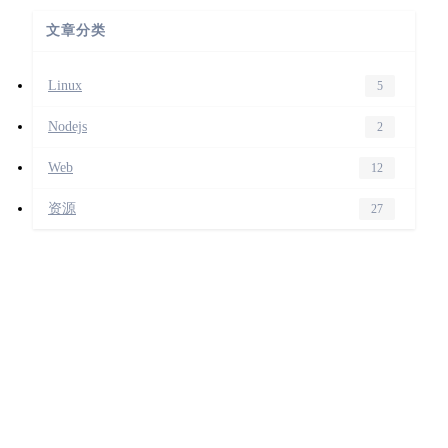
文章分类
Linux
5
Nodejs
2
Web
12
资源
27