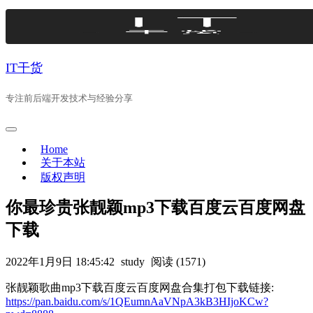
Skip
to
content
IT干货
专注前后端开发技术与经验分享
Home
关于本站
版权声明
你最珍贵张靓颖mp3下载百度云百度网盘
下载
2022年1月9日 18:45:42
study
阅读 (1571)
张靓颖歌曲mp3下载百度云百度网盘合集打包下载链接:
https://pan.baidu.com/s/1QEumnAaVNpA3kB3HIjoKCw?