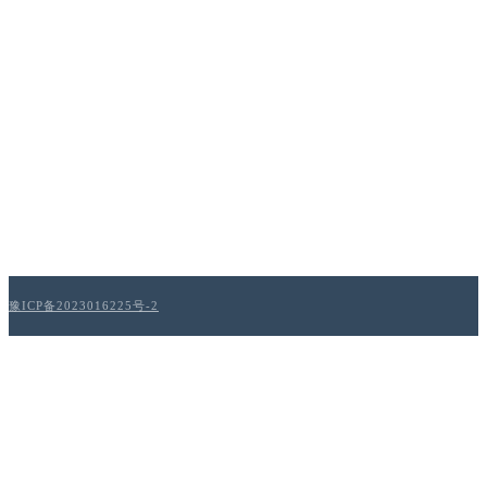
豫ICP备2023016225号-2