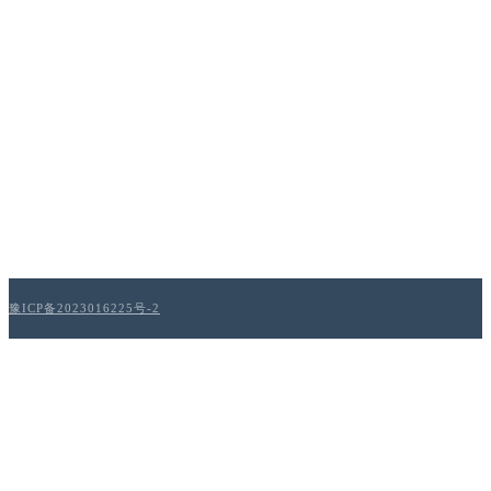
豫ICP备2023016225号-2