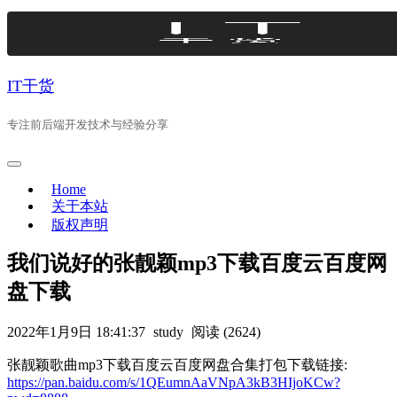
Skip
to
content
IT干货
专注前后端开发技术与经验分享
Home
关于本站
版权声明
我们说好的张靓颖mp3下载百度云百度网
盘下载
2022年1月9日 18:41:37
study
阅读 (2624)
张靓颖歌曲mp3下载百度云百度网盘合集打包下载链接:
https://pan.baidu.com/s/1QEumnAaVNpA3kB3HIjoKCw?