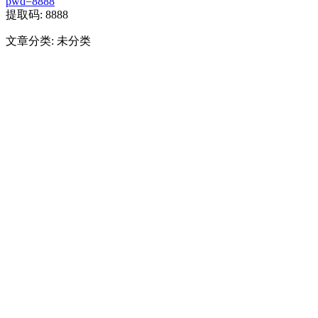
pwd=8888
提取码: 8888
文章分类: 未分类