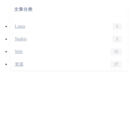
文章分类
Linux
5
Nodejs
2
Web
12
资源
27