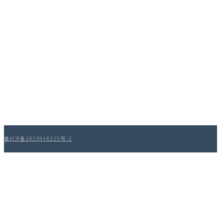
豫ICP备2023016225号-2