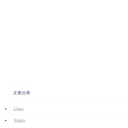
文章分类
Linux
Nodejs