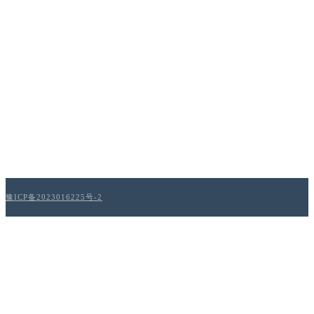
豫ICP备2023016225号-2