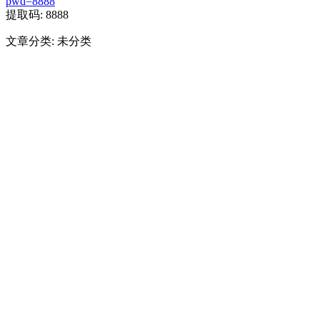
pwd=8888
提取码: 8888
文章分类: 未分类