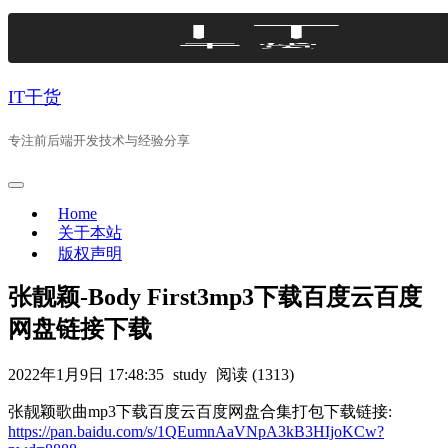
Skip
to
content
IT干货
专注前后端开发技术与经验分享
Home
关于本站
版权声明
张靓颖-Body First3mp3下载百度云百度
网盘链接下载
2022年1月9日 17:48:35
study
阅读 (1313)
张靓颖歌曲mp3下载百度云百度网盘合集打包下载链接:
https://pan.baidu.com/s/1QEumnAaVNpA3kB3HIjoKCw?