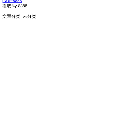
pwd=8888
提取码: 8888
文章分类: 未分类