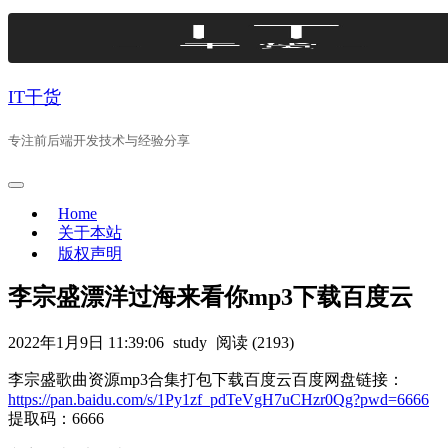
Skip
to
content
IT干货
专注前后端开发技术与经验分享
Home
关于本站
版权声明
李宗盛漂洋过海来看你mp3下载百度云
2022年1月9日 11:39:06
study
阅读 (2193)
李宗盛歌曲资源mp3合集打包下载百度云百度网盘链接：
https://pan.baidu.com/s/1Py1zf_pdTeVgH7uCHzr0Qg?pwd=6666
提取码：6666