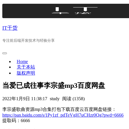
Skip
to
content
IT干货
专注前后端开发技术与经验分享
Home
关于本站
版权声明
当爱已成往事李宗盛mp3百度网盘
2022年1月9日 11:38:17
study
阅读 (1358)
李宗盛歌曲资源mp3合集打包下载百度云百度网盘链接：
https://pan.baidu.com/s/1Py1zf_pdTeVgH7uCHzr0Qg?pwd=6666
提取码：6666