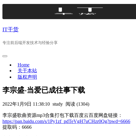
Skip
to
content
IT干货
专注前后端开发技术与经验分享
Home
关于本站
版权声明
李宗盛-当爱已成往事下载
2022年1月9日 11:38:10
study
阅读 (1304)
李宗盛歌曲资源mp3合集打包下载百度云百度网盘链接：
https://pan.baidu.com/s/1Py1zf_pdTeVgH7uCHzr0Qg?pwd=6666
提取码：6666