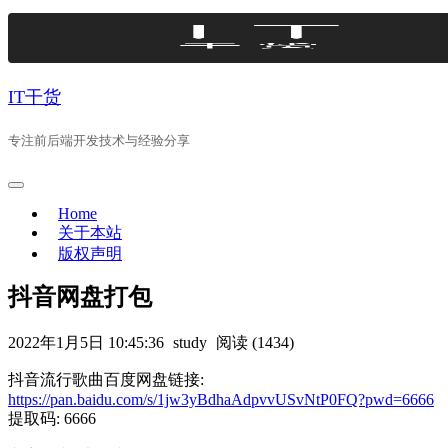
Skip
to
content
IT干货
专注前后端开发技术与经验分享
Home
关于本站
版权声明
抖音网盘打包
2022年1月5日 10:45:36
study
阅读 (1434)
抖音流行歌曲百度网盘链接:
https://pan.baidu.com/s/1jw3yBdhaAdpvvUSvNtP0FQ?pwd=6666
提取码: 6666