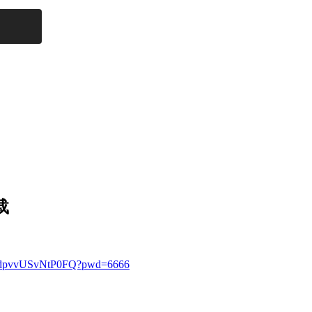
载
haAdpvvUSvNtP0FQ?pwd=6666