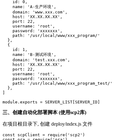
    id: 0,

    name: 'A-生产环境',

    domain: 'www.xxx.com',

    host: 'XX.XX.XX.XX',

    port: 22,

    username: 'root',

    password: 'xxxxxxx',

    path: '/usr/local/www/xxx_program/'

  },

  {

    id: 1,

    name: 'B-测试环境',

    domain: 'test.xxx.com',

    host: 'XX.XX.XX.XX',

    port: 22,

    username: 'root',

    password: 'xxxxxxx',

    path: '/usr/local/www/xxx_program_test/'

  },  

]

module.exports = SERVER_LIST[SERVER_ID]
三、创建自动化部署脚本 (使用scp2库)
在项目根目录下, 创建 deploy/index.js 文件
const scpClient = require('scp2')

const ora = require('ora')
