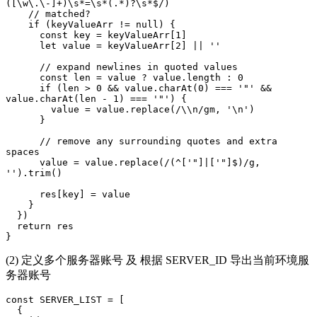
([\w\.\-]+)\s*=\s*(.*)?\s*$/)

    // matched?

    if (keyValueArr != null) {

      const key = keyValueArr[1]

      let value = keyValueArr[2] || ''

      // expand newlines in quoted values

      const len = value ? value.length : 0

      if (len > 0 && value.charAt(0) === '"' && 
value.charAt(len - 1) === '"') {

        value = value.replace(/\\n/gm, '\n')

      }

      // remove any surrounding quotes and extra 
spaces

      value = value.replace(/(^['"]|['"]$)/g, 
'').trim()

      res[key] = value

    }

  })

  return res

}
(2) 定义多个服务器账号 及 根据 SERVER_ID 导出当前环境服
务器账号
const SERVER_LIST = [

  {
