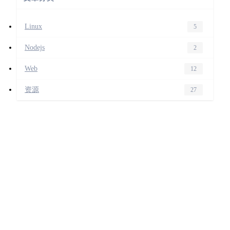
Linux
5
Nodejs
2
Web
12
资源
27