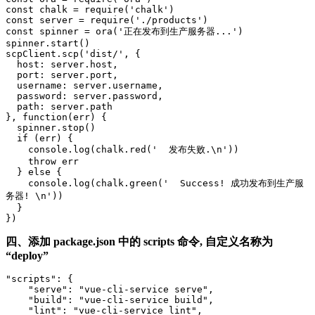
const chalk = require('chalk')

const server = require('./products')

const spinner = ora('正在发布到生产服务器...')

spinner.start()

scpClient.scp('dist/', {

  host: server.host,

  port: server.port,

  username: server.username,

  password: server.password,

  path: server.path

}, function(err) {

  spinner.stop()

  if (err) {

    console.log(chalk.red('  发布失败.\n'))

    throw err

  } else {

    console.log(chalk.green('  Success! 成功发布到生产服
务器! \n'))

  }

})
四、添加 package.json 中的 scripts 命令, 自定义名称为
“deploy”
"scripts": {

    "serve": "vue-cli-service serve",

    "build": "vue-cli-service build",

    "lint": "vue-cli-service lint",
