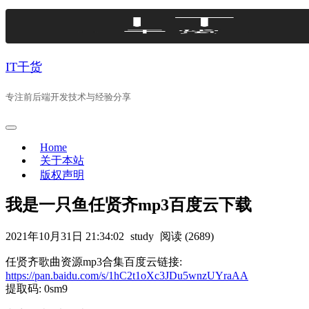
Skip
to
content
IT干货
专注前后端开发技术与经验分享
Home
关于本站
版权声明
我是一只鱼任贤齐mp3百度云下载
2021年10月31日 21:34:02
study
阅读 (2689)
任贤齐歌曲资源mp3合集百度云链接:
https://pan.baidu.com/s/1hC2t1oXc3JDu5wnzUYraAA
提取码: 0sm9