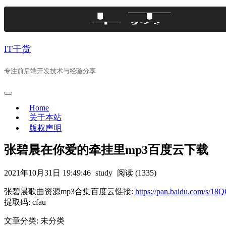
Skip
to
content
IT干货
专注前后端开发技术与经验分享
Home
关于本站
版权声明
张碧晨在你爱的牵挂里mp3百度云下载
2021年10月31日 19:49:46
study
阅读 (1335)
张碧晨歌曲资源mp3合集百度云链接:
https://pan.baidu.com/s/1
提取码: cfau
文章分类: 未分类