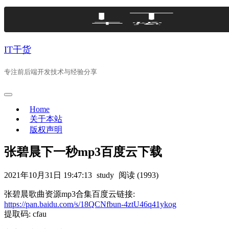
Skip
to
content
IT干货
专注前后端开发技术与经验分享
Home
关于本站
版权声明
张碧晨下一秒mp3百度云下载
2021年10月31日 19:47:13
study
阅读 (1993)
张碧晨歌曲资源mp3合集百度云链接:
https://pan.baidu.com/s/18QCNfbun-4ztU46q41ykog
提取码: cfau