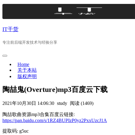
Skip
to
content
IT干货
专注前后端开发技术与经验分享
Home
关于本站
版权声明
陶喆鬼(Overture)mp3百度云下载
2021年10月30日 14:06:30
study
阅读 (1469)
陶喆歌曲资源mp3合集百度云链接:
https://pan.baidu.com/s/1RZ4BUPIzP0yz2PxxUzcJ1A
提取码: g5uc