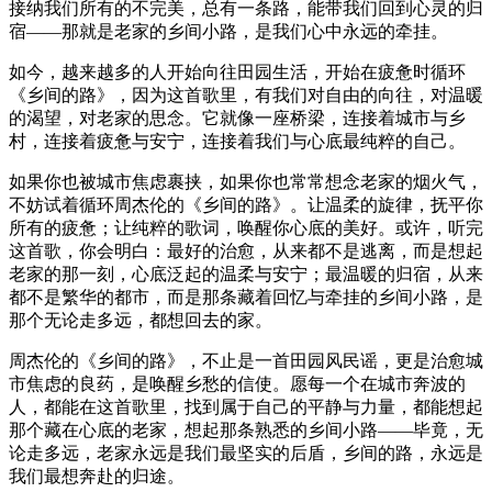
接纳我们所有的不完美，总有一条路，能带我们回到心灵的归
宿——那就是老家的乡间小路，是我们心中永远的牵挂。
如今，越来越多的人开始向往田园生活，开始在疲惫时循环
《乡间的路》，因为这首歌里，有我们对自由的向往，对温暖
的渴望，对老家的思念。它就像一座桥梁，连接着城市与乡
村，连接着疲惫与安宁，连接着我们与心底最纯粹的自己。
如果你也被城市焦虑裹挟，如果你也常常想念老家的烟火气，
不妨试着循环周杰伦的《乡间的路》。让温柔的旋律，抚平你
所有的疲惫；让纯粹的歌词，唤醒你心底的美好。或许，听完
这首歌，你会明白：最好的治愈，从来都不是逃离，而是想起
老家的那一刻，心底泛起的温柔与安宁；最温暖的归宿，从来
都不是繁华的都市，而是那条藏着回忆与牵挂的乡间小路，是
那个无论走多远，都想回去的家。
周杰伦的《乡间的路》，不止是一首田园风民谣，更是治愈城
市焦虑的良药，是唤醒乡愁的信使。愿每一个在城市奔波的
人，都能在这首歌里，找到属于自己的平静与力量，都能想起
那个藏在心底的老家，想起那条熟悉的乡间小路——毕竟，无
论走多远，老家永远是我们最坚实的后盾，乡间的路，永远是
我们最想奔赴的归途。