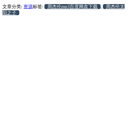
文章分类:
资源
标签:
周杰伦mp3百度网盘下载
,
周杰伦太
阳之子