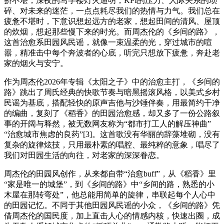
挤不堪，深夜的写字楼灯火通明，KPI的压力、人际关系的琐
碎、对未来的迷茫，一点点耗尽我们的热情与力气。我们总在
疲惫不堪时，下意识想起远方的老家，想起田间的清风、屋顶
的炊烟，想起那些慢下来的时光。而周杰伦的《乡间的路》，
这首治愈系田园风民谣，就像一束温柔的光，穿过城市的喧
嚣，精准击中每个奔波者的心底，听完只想放下疲惫，奔赴老
家的烟火与安宁。
作为周杰伦2026年专辑《太阳之子》中的治愈主打，《乡间的
路》跳出了周氏经典的快歌节奏与暗黑摇滚风格，以美式乡村
民谣为基底，搭配轻快的原声吉他与沙锤伴奏，用最简约干净
的编曲，复刻了《稻香》的田园治愈感，却又多了一份公路叙
事的开阔与释然，被无数网友称为“都市打工人的解压神曲”
“治愈城市焦虑的良药”[3]。这首歌没有华丽的辞藻堆砌，没有
复杂的旋律炫技，只用最朴素的唱腔、最纯粹的意象，唱尽了
我们对田园生活的向往，对老家的深深眷恋。
周杰伦的田园风创作，从来都自带“治愈buff”，从《稻香》里
“家是唯一的城堡”，到《乡间的路》中“乡间的路，熟悉的小
木屋在那转弯处”，他总能用简单的旋律，串联起每个人心中
的田园记忆。不同于其他田园风民谣的小众，《乡间的路》凭
借周杰伦的国民度，加上直击人心的情感内核，快速出圈，成