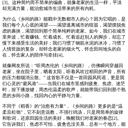
[3]。这种简约而不简单的编曲，就像老家的生活一样，平淡
却充满力量，能治愈城市生活带来的所有内耗。
为什么《乡间的路》能戳中无数都市人的心？因为它唱的，是
我们每个人心底的渴望——渴望逃离城市的喧嚣，渴望摆脱焦
虑的裹挟，渴望回到那个简单纯粹的老家。如今，我们在城市
里奔波，忙着赚钱、忙着成长、忙着追赶别人的脚步，却忘了
慢下来感受生活的美好；我们习惯了钢筋水泥的冰冷，习惯了
人情世故的复杂，却怀念老家的烟火气，怀念田间地头的自
在，怀念家人的陪伴与牵挂[4]。
就像网友所说：“听周杰伦的《乡间的路》，仿佛瞬间穿越回
老家，坐在院子里，晒着太阳，听着风吹过稻田的声音，所有
的压力都烟消云散。” 这首歌不仅是一首田园风民谣，更是我
们心灵的“避风港”——当我们在城市里感到疲惫、焦虑、迷茫
时，按下播放键，周杰伦温柔的歌声，就能带我们回到那个熟
悉的乡间小路，找回内心的平静与力量。
不同于《稻香》的“治愈有力量”，《乡间的路》更多的是“温
柔且松弛”，它不刻意说教，不强行鸡汤，只是用简单的旋律
和歌词，还原田园生活的美好，唤醒我们对老家的眷恋[2]。
它告诉我们，焦虑不可怕，疲惫也没关系，总有一个地方，能