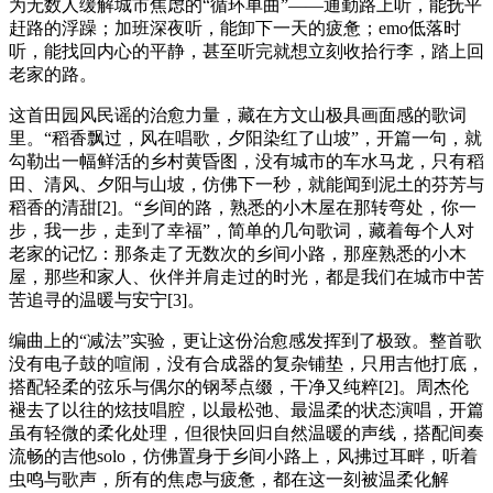
为无数人缓解城市焦虑的“循环单曲”——通勤路上听，能抚平
赶路的浮躁；加班深夜听，能卸下一天的疲惫；emo低落时
听，能找回内心的平静，甚至听完就想立刻收拾行李，踏上回
老家的路。
这首田园风民谣的治愈力量，藏在方文山极具画面感的歌词
里。“稻香飘过，风在唱歌，夕阳染红了山坡”，开篇一句，就
勾勒出一幅鲜活的乡村黄昏图，没有城市的车水马龙，只有稻
田、清风、夕阳与山坡，仿佛下一秒，就能闻到泥土的芬芳与
稻香的清甜[2]。“乡间的路，熟悉的小木屋在那转弯处，你一
步，我一步，走到了幸福”，简单的几句歌词，藏着每个人对
老家的记忆：那条走了无数次的乡间小路，那座熟悉的小木
屋，那些和家人、伙伴并肩走过的时光，都是我们在城市中苦
苦追寻的温暖与安宁[3]。
编曲上的“减法”实验，更让这份治愈感发挥到了极致。整首歌
没有电子鼓的喧闹，没有合成器的复杂铺垫，只用吉他打底，
搭配轻柔的弦乐与偶尔的钢琴点缀，干净又纯粹[2]。周杰伦
褪去了以往的炫技唱腔，以最松弛、最温柔的状态演唱，开篇
虽有轻微的柔化处理，但很快回归自然温暖的声线，搭配间奏
流畅的吉他solo，仿佛置身于乡间小路上，风拂过耳畔，听着
虫鸣与歌声，所有的焦虑与疲惫，都在这一刻被温柔化解