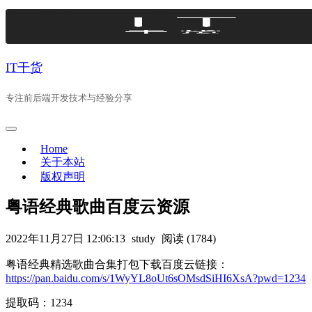
Skip
to
content
IT干货
专注前后端开发技术与经验分享
Home
关于本站
版权声明
粤语经典歌曲百度云资源
2022年11月27日 12:06:13
study
阅读 (1784)
粤语经典精选歌曲合集打包下载百度云链接：
https://pan.baidu.com/s/1WyYL8oUt6sOMsdSiHI6XsA?pwd=1234
提取码：1234