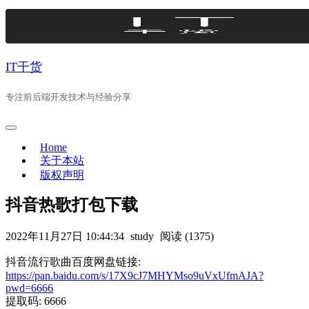
Skip
to
content
IT干货
专注前后端开发技术与经验分享
Home
关于本站
版权声明
抖音热歌打包下载
2022年11月27日 10:44:34
study
阅读 (1375)
抖音流行歌曲百度网盘链接:
https://pan.baidu.com/s/17X9cJ7MHYMso9uVxUfmAJA?
pwd=6666
提取码: 6666