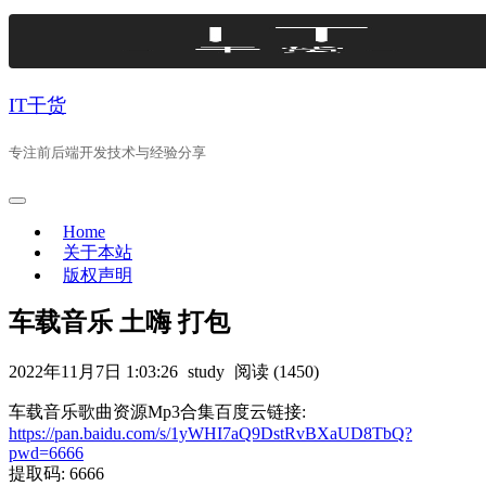
Skip
to
content
IT干货
专注前后端开发技术与经验分享
Home
关于本站
版权声明
车载音乐 土嗨 打包
2022年11月7日 1:03:26
study
阅读 (1450)
车载音乐歌曲资源Mp3合集百度云链接:
https://pan.baidu.com/s/1yWHI7aQ9DstRvBXaUD8TbQ?
pwd=6666
提取码: 6666