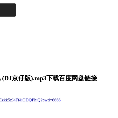
凡 (DJ京仔版).mp3下载百度网盘链接
1zLzEzkk5zJ4Ff4iODQPhjQ?pwd=6666