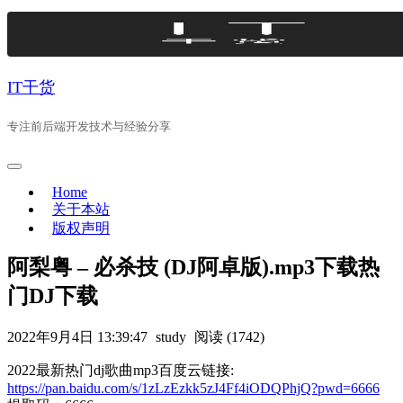
Skip
to
content
IT干货
专注前后端开发技术与经验分享
Home
关于本站
版权声明
阿梨粤 – 必杀技 (DJ阿卓版).mp3下载热
门DJ下载
2022年9月4日 13:39:47
study
阅读 (1742)
2022最新热门dj歌曲mp3百度云链接:
https://pan.baidu.com/s/1zLzEzkk5zJ4Ff4iODQPhjQ?pwd=6666